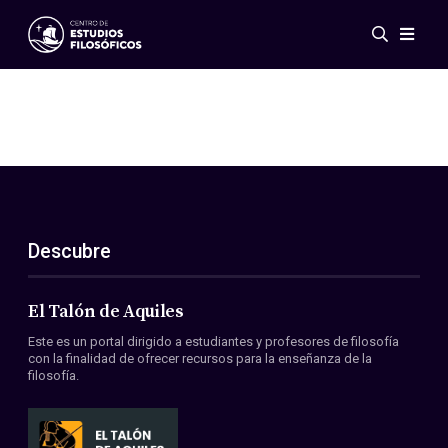
Eventos
Novedades
Investigación
Redes
Publicaciones
Galería
Descubre
ES
EN
Acerca de nosotros
Miembros
El Talón de Aquiles
Reglamento
Este es un portal dirigido a estudiantes y profesores de filosofía
Convenios
con la finalidad de ofrecer recursos para la enseñanza de la
filosofía.