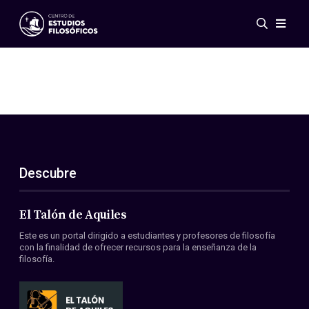
Eventos
Novedades
Investigación
Redes
Publicaciones
Galería
Descubre
ES
EN
Acerca de nosotros
Miembros
El Talón de Aquiles
Reglamento
Este es un portal dirigido a estudiantes y profesores de filosofía
Convenios
con la finalidad de ofrecer recursos para la enseñanza de la
filosofía.