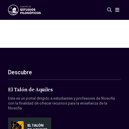
Eventos
Novedades
Investigación
Redes
Publicaciones
Galería
Descubre
ES
EN
Acerca de nosotros
Miembros
El Talón de Aquiles
Reglamento
Este es un portal dirigido a estudiantes y profesores de filosofía
Convenios
con la finalidad de ofrecer recursos para la enseñanza de la
filosofía.