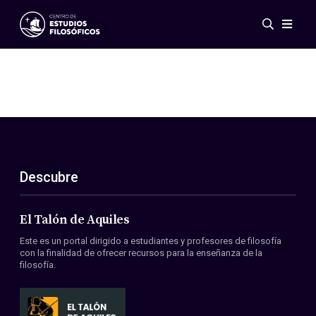
Eventos
Novedades
Investigación
Redes
Publicaciones
Galería
Descubre
ES
EN
Acerca de nosotros
Miembros
El Talón de Aquiles
Reglamento
Este es un portal dirigido a estudiantes y profesores de filosofía
Convenios
con la finalidad de ofrecer recursos para la enseñanza de la
filosofía.