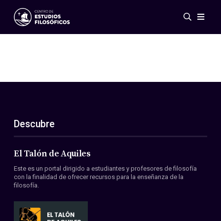
Eventos
Novedades
Investigación
Redes
Publicaciones
Galería
Descubre
ES
EN
Acerca de nosotros
Miembros
El Talón de Aquiles
Reglamento
Este es un portal dirigido a estudiantes y profesores de filosofía
Convenios
con la finalidad de ofrecer recursos para la enseñanza de la
filosofía.