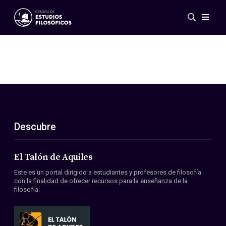
Eventos
Novedades
Investigación
Redes
Publicaciones
Galería
Descubre
ES
EN
Acerca de nosotros
Miembros
El Talón de Aquiles
Reglamento
Este es un portal dirigido a estudiantes y profesores de filosofía
Convenios
con la finalidad de ofrecer recursos para la enseñanza de la
filosofía.