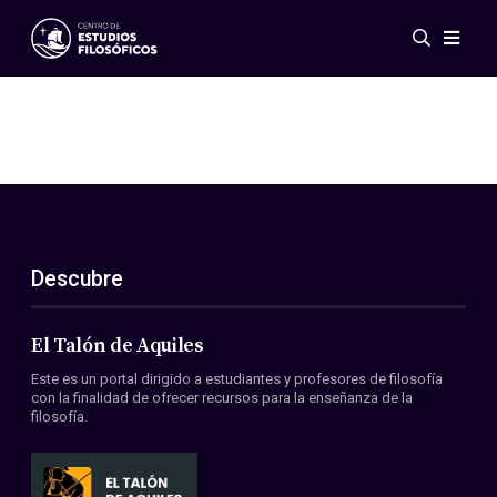
Eventos
Novedades
Investigación
Redes
Publicaciones
Galería
Descubre
ES
EN
Acerca de nosotros
Miembros
El Talón de Aquiles
Reglamento
Este es un portal dirigido a estudiantes y profesores de filosofía
Convenios
con la finalidad de ofrecer recursos para la enseñanza de la
filosofía.