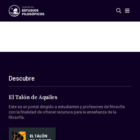
Eventos
Novedades
Investigación
Redes
Publicaciones
Galería
Descubre
ES
EN
Acerca de nosotros
Miembros
El Talón de Aquiles
Reglamento
Este es un portal dirigido a estudiantes y profesores de filosofía
Convenios
con la finalidad de ofrecer recursos para la enseñanza de la
filosofía.