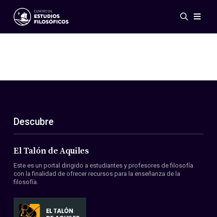
Eventos
Novedades
Investigación
Redes
Publicaciones
Galería
Descubre
ES
EN
Acerca de nosotros
Miembros
El Talón de Aquiles
Reglamento
Este es un portal dirigido a estudiantes y profesores de filosofía
Convenios
con la finalidad de ofrecer recursos para la enseñanza de la
filosofía.