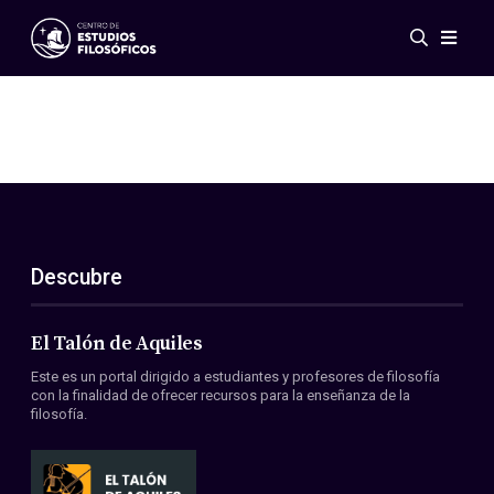
Eventos
Novedades
Investigación
Redes
Publicaciones
Galería
Descubre
ES
EN
Acerca de nosotros
Miembros
El Talón de Aquiles
Reglamento
Este es un portal dirigido a estudiantes y profesores de filosofía
Convenios
con la finalidad de ofrecer recursos para la enseñanza de la
filosofía.