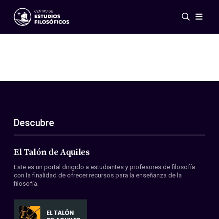
Eventos
Novedades
Investigación
Redes
Publicaciones
Galería
Descubre
ES
EN
Acerca de nosotros
Miembros
El Talón de Aquiles
Reglamento
Este es un portal dirigido a estudiantes y profesores de filosofía
Convenios
con la finalidad de ofrecer recursos para la enseñanza de la
filosofía.