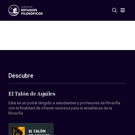
Eventos
Novedades
Investigación
Redes
Publicaciones
Galería
Descubre
ES
EN
Acerca de nosotros
Miembros
El Talón de Aquiles
Reglamento
Este es un portal dirigido a estudiantes y profesores de filosofía
Convenios
con la finalidad de ofrecer recursos para la enseñanza de la
filosofía.