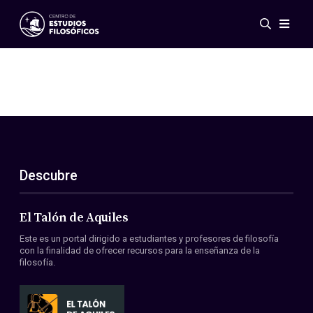
Eventos
Novedades
Investigación
Redes
Publicaciones
Galería
Descubre
ES
EN
Acerca de nosotros
Miembros
El Talón de Aquiles
Reglamento
Este es un portal dirigido a estudiantes y profesores de filosofía
Convenios
con la finalidad de ofrecer recursos para la enseñanza de la
filosofía.