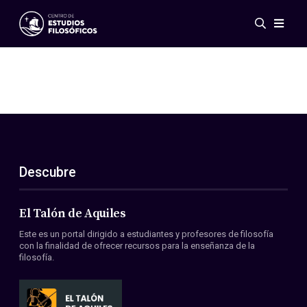
Eventos
Novedades
Investigación
Redes
Publicaciones
Galería
Descubre
ES
EN
Acerca de nosotros
Miembros
El Talón de Aquiles
Reglamento
Este es un portal dirigido a estudiantes y profesores de filosofía
Convenios
con la finalidad de ofrecer recursos para la enseñanza de la
filosofía.