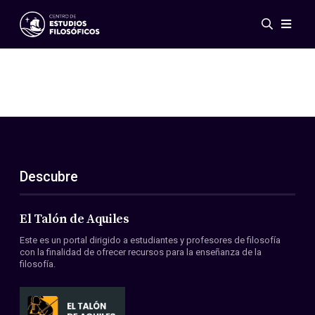
Eventos
Novedades
Investigación
Redes
Publicaciones
Galería
Descubre
ES
EN
Acerca de nosotros
Miembros
El Talón de Aquiles
Reglamento
Este es un portal dirigido a estudiantes y profesores de filosofía
Convenios
con la finalidad de ofrecer recursos para la enseñanza de la
filosofía.