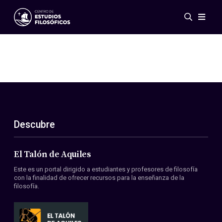
Eventos
Novedades
Investigación
Redes
Publicaciones
Galería
Descubre
ES
EN
Acerca de nosotros
Miembros
El Talón de Aquiles
Reglamento
Este es un portal dirigido a estudiantes y profesores de filosofía
Convenios
con la finalidad de ofrecer recursos para la enseñanza de la
filosofía.