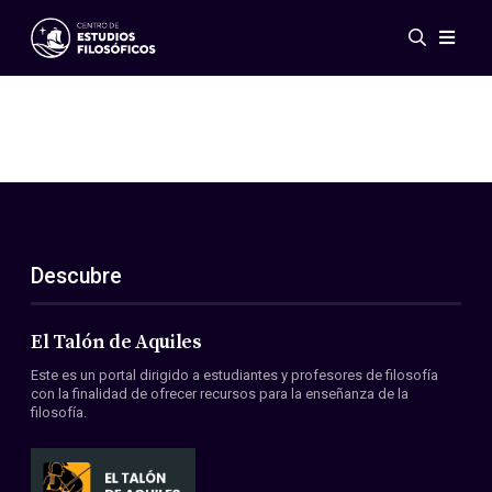
Eventos
Novedades
Investigación
Redes
Publicaciones
Galería
Descubre
ES
EN
Acerca de nosotros
Miembros
El Talón de Aquiles
Reglamento
Este es un portal dirigido a estudiantes y profesores de filosofía
Convenios
con la finalidad de ofrecer recursos para la enseñanza de la
filosofía.