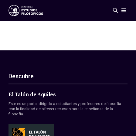
Eventos
Novedades
Investigación
Redes
Publicaciones
Galería
Descubre
ES
EN
Acerca de nosotros
Miembros
El Talón de Aquiles
Reglamento
Este es un portal dirigido a estudiantes y profesores de filosofía
Convenios
con la finalidad de ofrecer recursos para la enseñanza de la
filosofía.