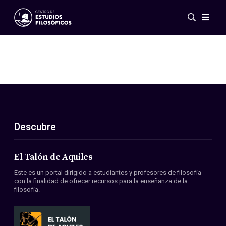
Eventos
Novedades
Investigación
Redes
Publicaciones
Galería
Descubre
ES
EN
Acerca de nosotros
Miembros
El Talón de Aquiles
Reglamento
Este es un portal dirigido a estudiantes y profesores de filosofía
Convenios
con la finalidad de ofrecer recursos para la enseñanza de la
filosofía.