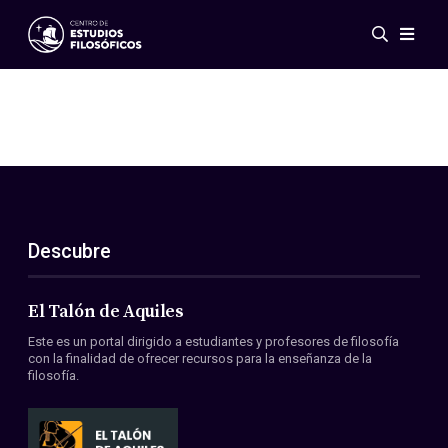
Eventos
Novedades
Investigación
Redes
Publicaciones
Galería
Descubre
ES
EN
Acerca de nosotros
Miembros
El Talón de Aquiles
Reglamento
Este es un portal dirigido a estudiantes y profesores de filosofía
Convenios
con la finalidad de ofrecer recursos para la enseñanza de la
filosofía.