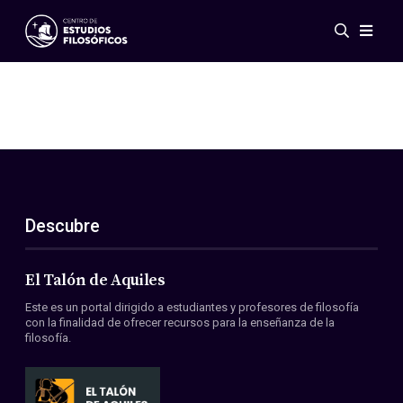
Eventos
Novedades
Investigación
Redes
Publicaciones
Galería
Descubre
ES
EN
Acerca de nosotros
Miembros
El Talón de Aquiles
Reglamento
Este es un portal dirigido a estudiantes y profesores de filosofía
Convenios
con la finalidad de ofrecer recursos para la enseñanza de la
filosofía.