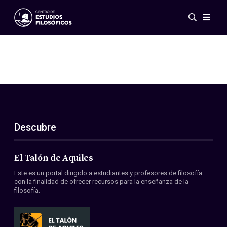
Eventos
Novedades
Investigación
Redes
Publicaciones
Galería
Descubre
ES
EN
Acerca de nosotros
Miembros
El Talón de Aquiles
Reglamento
Este es un portal dirigido a estudiantes y profesores de filosofía
Convenios
con la finalidad de ofrecer recursos para la enseñanza de la
filosofía.