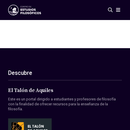
Eventos
Novedades
Investigación
Redes
Publicaciones
Galería
Descubre
ES
EN
Acerca de nosotros
Miembros
El Talón de Aquiles
Reglamento
Este es un portal dirigido a estudiantes y profesores de filosofía
Convenios
con la finalidad de ofrecer recursos para la enseñanza de la
filosofía.