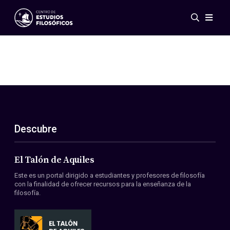
Eventos
Novedades
Investigación
Redes
Publicaciones
Galería
Descubre
ES
EN
Acerca de nosotros
Miembros
El Talón de Aquiles
Reglamento
Este es un portal dirigido a estudiantes y profesores de filosofía
Convenios
con la finalidad de ofrecer recursos para la enseñanza de la
filosofía.