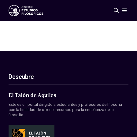
Eventos
Novedades
Investigación
Redes
Publicaciones
Galería
Descubre
ES
EN
Acerca de nosotros
Miembros
El Talón de Aquiles
Reglamento
Este es un portal dirigido a estudiantes y profesores de filosofía
Convenios
con la finalidad de ofrecer recursos para la enseñanza de la
filosofía.