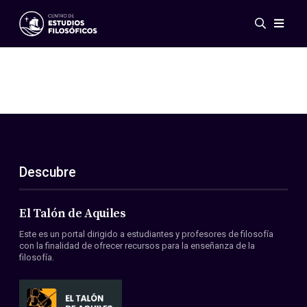
Eventos
Novedades
Investigación
Redes
Publicaciones
Galería
Descubre
ES
EN
Acerca de nosotros
Miembros
El Talón de Aquiles
Reglamento
Este es un portal dirigido a estudiantes y profesores de filosofía
Convenios
con la finalidad de ofrecer recursos para la enseñanza de la
filosofía.