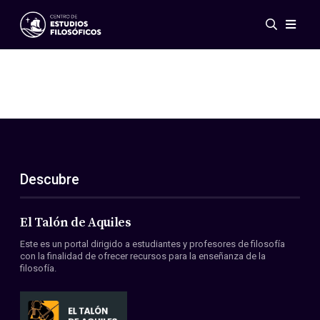
Eventos
Novedades
Investigación
Redes
Publicaciones
Galería
Descubre
ES
EN
Acerca de nosotros
Miembros
El Talón de Aquiles
Reglamento
Este es un portal dirigido a estudiantes y profesores de filosofía
Convenios
con la finalidad de ofrecer recursos para la enseñanza de la
filosofía.