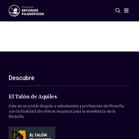
Eventos
Novedades
Investigación
Redes
Publicaciones
Galería
Descubre
ES
EN
Acerca de nosotros
Miembros
El Talón de Aquiles
Reglamento
Este es un portal dirigido a estudiantes y profesores de filosofía
Convenios
con la finalidad de ofrecer recursos para la enseñanza de la
filosofía.