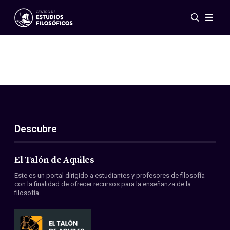
Eventos
Novedades
Investigación
Redes
Publicaciones
Galería
Descubre
ES
EN
Acerca de nosotros
Miembros
El Talón de Aquiles
Reglamento
Este es un portal dirigido a estudiantes y profesores de filosofía
Convenios
con la finalidad de ofrecer recursos para la enseñanza de la
filosofía.