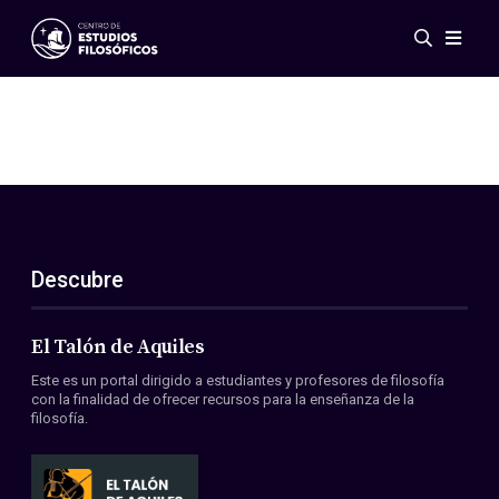
Eventos
Novedades
Investigación
Redes
Publicaciones
Galería
Descubre
ES
EN
Acerca de nosotros
Miembros
El Talón de Aquiles
Reglamento
Este es un portal dirigido a estudiantes y profesores de filosofía
Convenios
con la finalidad de ofrecer recursos para la enseñanza de la
filosofía.