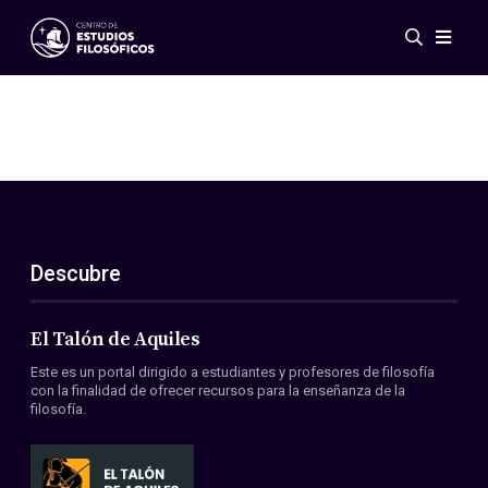
Eventos
Novedades
Investigación
Redes
Publicaciones
Galería
Descubre
ES
EN
Acerca de nosotros
Miembros
El Talón de Aquiles
Reglamento
Este es un portal dirigido a estudiantes y profesores de filosofía
Convenios
con la finalidad de ofrecer recursos para la enseñanza de la
filosofía.