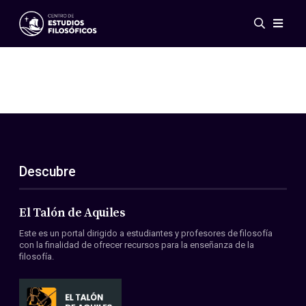
Eventos
Novedades
Investigación
Redes
Publicaciones
Galería
Descubre
ES
EN
Acerca de nosotros
Miembros
El Talón de Aquiles
Reglamento
Este es un portal dirigido a estudiantes y profesores de filosofía
Convenios
con la finalidad de ofrecer recursos para la enseñanza de la
filosofía.