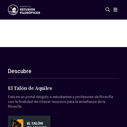
Eventos
Novedades
Investigación
Redes
Publicaciones
Galería
Descubre
ES
EN
Acerca de nosotros
Miembros
El Talón de Aquiles
Reglamento
Este es un portal dirigido a estudiantes y profesores de filosofía
Convenios
con la finalidad de ofrecer recursos para la enseñanza de la
filosofía.