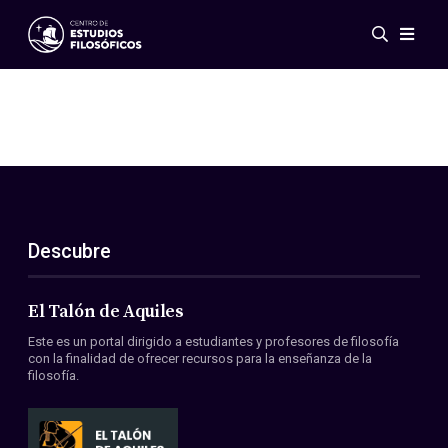
Eventos
Novedades
Investigación
Redes
Publicaciones
Galería
Descubre
ES
EN
Acerca de nosotros
Miembros
El Talón de Aquiles
Reglamento
Este es un portal dirigido a estudiantes y profesores de filosofía
Convenios
con la finalidad de ofrecer recursos para la enseñanza de la
filosofía.