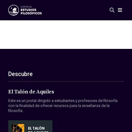
Eventos
Novedades
Investigación
Redes
Publicaciones
Galería
Descubre
ES
EN
Acerca de nosotros
Miembros
El Talón de Aquiles
Reglamento
Este es un portal dirigido a estudiantes y profesores de filosofía
Convenios
con la finalidad de ofrecer recursos para la enseñanza de la
filosofía.