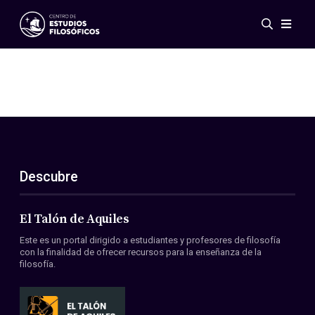
Eventos
Novedades
Investigación
Redes
Publicaciones
Galería
Descubre
ES
EN
Acerca de nosotros
Miembros
El Talón de Aquiles
Reglamento
Este es un portal dirigido a estudiantes y profesores de filosofía
Convenios
con la finalidad de ofrecer recursos para la enseñanza de la
filosofía.