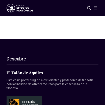
Eventos
Novedades
Investigación
Redes
Publicaciones
Galería
Descubre
ES
EN
Acerca de nosotros
Miembros
El Talón de Aquiles
Reglamento
Este es un portal dirigido a estudiantes y profesores de filosofía
Convenios
con la finalidad de ofrecer recursos para la enseñanza de la
filosofía.