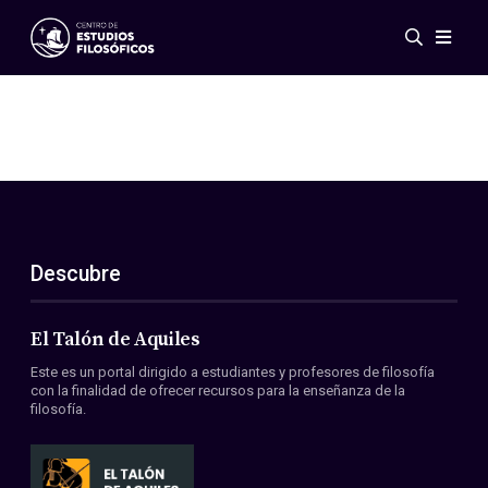
Eventos
Novedades
Investigación
Redes
Publicaciones
Galería
Descubre
ES
EN
Acerca de nosotros
Miembros
El Talón de Aquiles
Reglamento
Este es un portal dirigido a estudiantes y profesores de filosofía
Convenios
con la finalidad de ofrecer recursos para la enseñanza de la
filosofía.