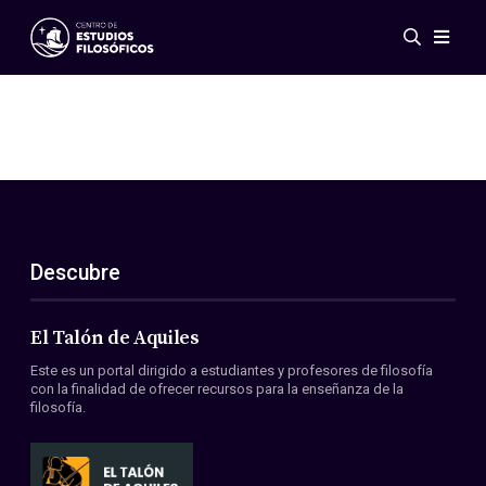
Eventos
Novedades
Investigación
Redes
Publicaciones
Galería
Descubre
ES
EN
Acerca de nosotros
Miembros
El Talón de Aquiles
Reglamento
Este es un portal dirigido a estudiantes y profesores de filosofía
Convenios
con la finalidad de ofrecer recursos para la enseñanza de la
filosofía.