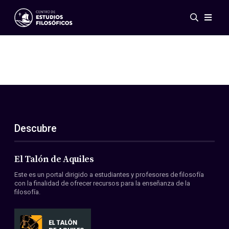
Eventos
Novedades
Investigación
Redes
Publicaciones
Galería
Descubre
ES
EN
Acerca de nosotros
Miembros
El Talón de Aquiles
Reglamento
Este es un portal dirigido a estudiantes y profesores de filosofía
Convenios
con la finalidad de ofrecer recursos para la enseñanza de la
filosofía.