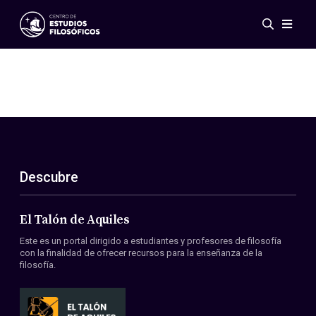
Eventos
Novedades
Investigación
Redes
Publicaciones
Galería
Descubre
ES
EN
Acerca de nosotros
Miembros
El Talón de Aquiles
Reglamento
Este es un portal dirigido a estudiantes y profesores de filosofía
Convenios
con la finalidad de ofrecer recursos para la enseñanza de la
filosofía.