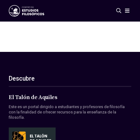
Eventos
Novedades
Investigación
Redes
Publicaciones
Galería
Descubre
ES
EN
Acerca de nosotros
Miembros
El Talón de Aquiles
Reglamento
Este es un portal dirigido a estudiantes y profesores de filosofía
Convenios
con la finalidad de ofrecer recursos para la enseñanza de la
filosofía.