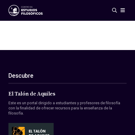
Eventos
Novedades
Investigación
Redes
Publicaciones
Galería
Descubre
ES
EN
Acerca de nosotros
Miembros
El Talón de Aquiles
Reglamento
Este es un portal dirigido a estudiantes y profesores de filosofía
Convenios
con la finalidad de ofrecer recursos para la enseñanza de la
filosofía.