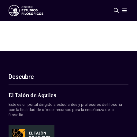
Eventos
Novedades
Investigación
Redes
Publicaciones
Galería
Descubre
ES
EN
Acerca de nosotros
Miembros
El Talón de Aquiles
Reglamento
Este es un portal dirigido a estudiantes y profesores de filosofía
Convenios
con la finalidad de ofrecer recursos para la enseñanza de la
filosofía.