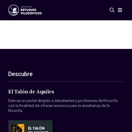
Eventos
Novedades
Investigación
Redes
Publicaciones
Galería
Descubre
ES
EN
Acerca de nosotros
Miembros
El Talón de Aquiles
Reglamento
Este es un portal dirigido a estudiantes y profesores de filosofía
Convenios
con la finalidad de ofrecer recursos para la enseñanza de la
filosofía.