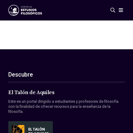
Eventos
Novedades
Investigación
Redes
Publicaciones
Galería
Descubre
ES
EN
Acerca de nosotros
Miembros
El Talón de Aquiles
Reglamento
Este es un portal dirigido a estudiantes y profesores de filosofía
Convenios
con la finalidad de ofrecer recursos para la enseñanza de la
filosofía.