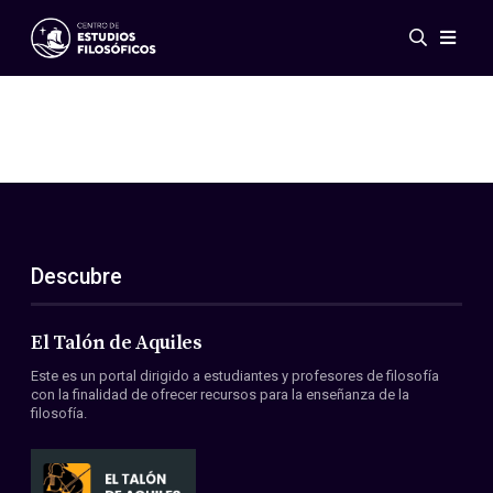
Eventos
Novedades
Investigación
Redes
Publicaciones
Galería
Descubre
ES
EN
Acerca de nosotros
Miembros
El Talón de Aquiles
Reglamento
Este es un portal dirigido a estudiantes y profesores de filosofía
Convenios
con la finalidad de ofrecer recursos para la enseñanza de la
filosofía.