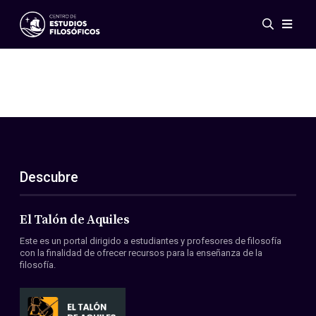
Eventos
Novedades
Investigación
Redes
Publicaciones
Galería
Descubre
ES
EN
Acerca de nosotros
Miembros
El Talón de Aquiles
Reglamento
Este es un portal dirigido a estudiantes y profesores de filosofía
Convenios
con la finalidad de ofrecer recursos para la enseñanza de la
filosofía.