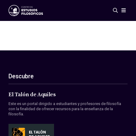
Eventos
Novedades
Investigación
Redes
Publicaciones
Galería
Descubre
ES
EN
Acerca de nosotros
Miembros
El Talón de Aquiles
Reglamento
Este es un portal dirigido a estudiantes y profesores de filosofía
Convenios
con la finalidad de ofrecer recursos para la enseñanza de la
filosofía.