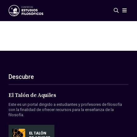
Eventos
Novedades
Investigación
Redes
Publicaciones
Galería
Descubre
ES
EN
Acerca de nosotros
Miembros
El Talón de Aquiles
Reglamento
Este es un portal dirigido a estudiantes y profesores de filosofía
Convenios
con la finalidad de ofrecer recursos para la enseñanza de la
filosofía.